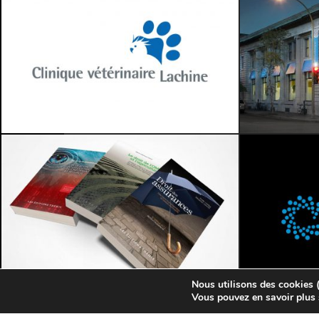
Communication corpo • Affichage publicitaire • Emballages
Nous utilisons des cookies (
© Neograf Design inc
Vous pouvez en savoir plus 
Image de marque • Affichage publicitaire • H