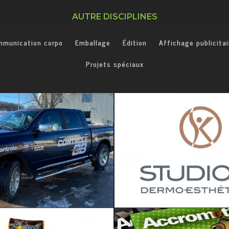
AUTRE DISCIPLINES
mmunication corpo
Emballage
Édition
Affichage publicitai
Projets spéciaux
 Habillage de véhicule
Image de marque • Communication corpo • Projets spéciaux