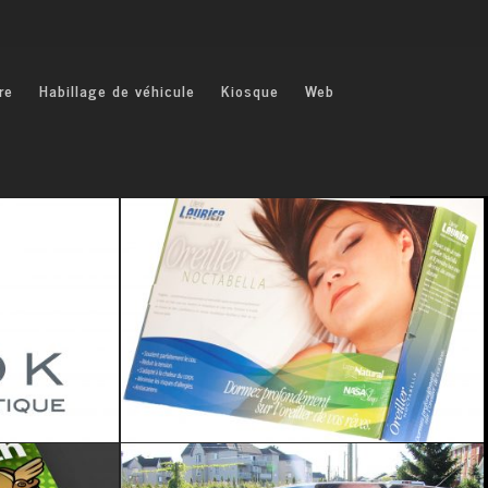
re
Habillage de véhicule
Kiosque
Web
Image de marque • Communication corpo • Emballage • Affichage publicitaire • Web