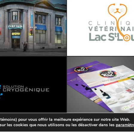
témoins) pour vous offrir la meilleure expérience sur notre site Web.
., 2023. Tous droits réservés. |
Politique de confidentialité
| Réalisation Web
sur les cookies que nous utilisons ou les désactiver dans les
paramètr
abillage de véhicule
Image de marque • Communication corpo • Affichage publicitaire